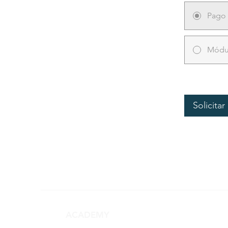
Pago 
Módul
Solicita
ACADEMY