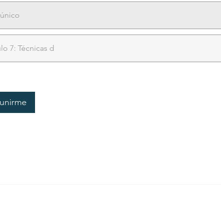
único
o 7: Técnicas d
r unirme
SERVICIO A