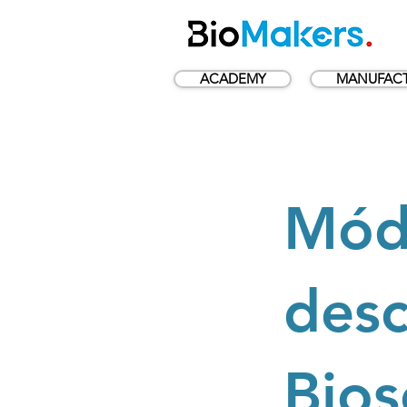
ACADEMY
MANUFACT
Módu
des
Bios