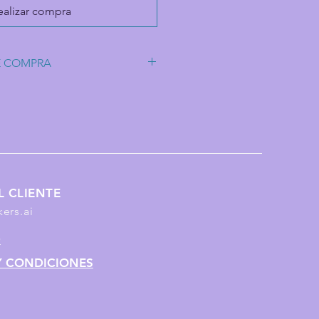
ealizar compra
E COMPRA
.
ga tal cual como se ve en el video.
tu computadora puede ser la
 no compatible.
L CLIENTE
ers.ai
D
Y CONDICIONES