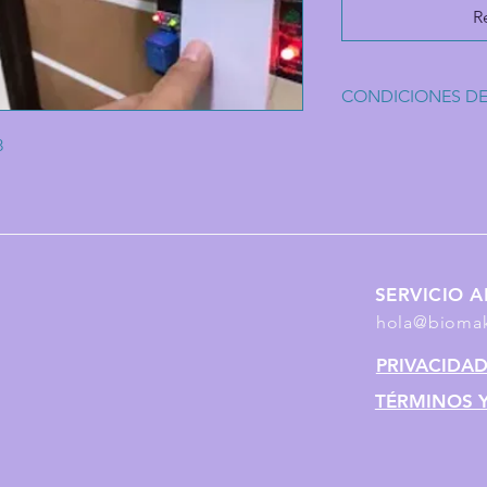
R
CONDICIONES D
No reembolsable.
8
No se da asesoría
El código se entre
Si no compila en 
versión o librería
SERVICIO A
hola@biomak
PRIVACIDA
TÉRMINOS 